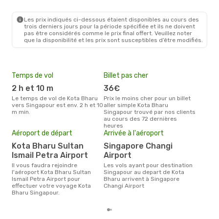
Les prix indiqués ci-dessous étaient disponibles au cours des
trois derniers jours pour la période spécifiée et ils ne doivent
pas être considérés comme le prix final offert. Veuillez noter
que la disponibilité et les prix sont susceptibles d’être modifiés.
Temps de vol
Billet pas cher
Hau
2 h et 10 m
36€
av
Le temps de vol de Kota Bharu
Prix le moins cher pour un billet
avril est la période la plus
vers Singapour est env. 2 h et 10
aller simple Kota Bharu
cha
m min.
Singapour trouvé par nos clients
Bhar
au cours des 72 dernières
Pri
heures
74
Aéroport de départ
Arrivée à l'aéroport
Le prix moyen d'un billet Kota
Kota Bharu Sultan
Singapore Changi
Bha
Ismail Petra Airport
Airport
74 €
des 
Il vous faudra rejoindre
Les vols ayant pour destination
l'aéroport Kota Bharu Sultan
Singapour au depart de Kota
Ismail Petra Airport pour
Bharu arrivent à Singapore
effectuer votre voyage Kota
Changi Airport
Bharu Singapour.