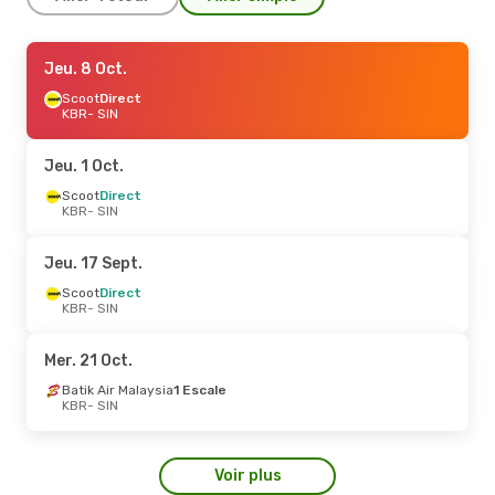
Jeu. 10 Sept.
Jeu. 8 Oct.
- Dim. 13 Sept.
Scoot
Scoot
Direct
Direct
KBR
KBR
- SIN
- SIN
Scoot
Direct
SIN
- KBR
Jeu. 1 Oct.
Scoot
Direct
KBR
- SIN
Jeu. 17 Sept.
Scoot
Direct
KBR
- SIN
Mer. 21 Oct.
Batik Air Malaysia
1 Escale
KBR
- SIN
Voir plus