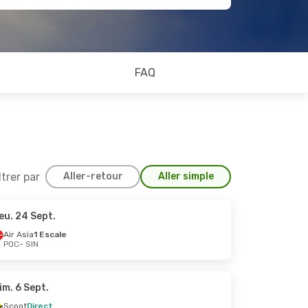
FAQ
ltrer par
Aller-retour
Aller simple
eu. 24 Sept.
Air Asia
1 Escale
PQC
- SIN
im. 6 Sept.
Scoot
Direct