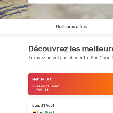
Meilleures offres
Découvrez les meilleur
Trouvez un vol pas cher entre Phu Quoc 
Mer. 14 Oct.
Ven. 28 Août
- Ven. 4 Sept.
Air Asia
1 Escale
PQC
- SIN
Vietjet
Direct
PQC
- SIN
Scoot
Direct
SIN
- PQC
Lun. 31 Août
Scoot
Direct