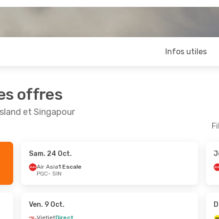
Infos utiles
es offres
Island et Singapour
Fi
Sam. 24 Oct.
J
Air Asia
1 Escale
PQC
- SIN
Ven. 9 Oct.
D
Vietjet
Direct