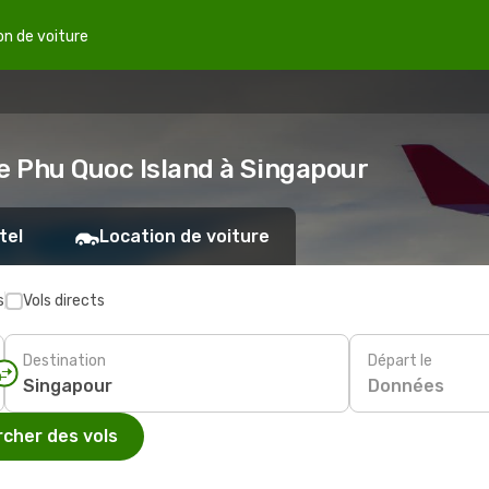
on de voiture
de Phu Quoc Island à Singapour
tel
Location de voiture
s
Vols directs
Destination
Départ le
Données
cher des vols