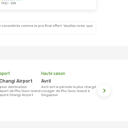
PQC
- SIN
 considérés comme le prix final offert. Veuillez noter que
roport
Haute saison
Compagnie
 Changi Airport
avril
Vietjet
avril est la période la plus chargée pour
Les compagnie(s) aérienne(s)
epart de Phu Quoc Island
voyager de Phu Quoc Island à
effectuant d
apore Changi Airport
Singapour.
Quoc Island 