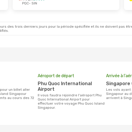
PQC
- SIN
rs des trois derniers jours pour la période spécifiée et ils ne doivent pas être
ifiés.
Aéroport de départ
Arrivée à l'aé
Phu Quoc International
Singapore
Airport
Les vols ayant pour destination
sland Singapour
Singapour au d
Il vous faudra rejoindre l'aéroport Phu
ients au cours des 72
arrivent à Sing
Quoc International Airport pour
effectuer votre voyage Phu Quoc Island
Singapour.