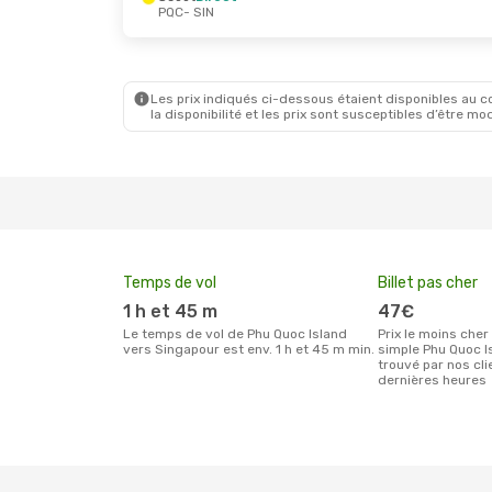
PQC
- SIN
Les prix indiqués ci-dessous étaient disponibles au cou
la disponibilité et les prix sont susceptibles d’être mod
Temps de vol
Billet pas cher
1 h et 45 m
47€
Le temps de vol de Phu Quoc Island
Prix le moins cher pour un billet aller
vers Singapour est env. 1 h et 45 m min.
simple Phu Quoc I
trouvé par nos cl
dernières heures