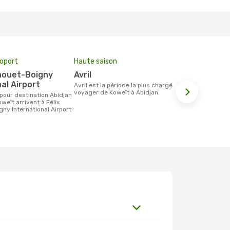
roport
Haute saison
Prix moyen 
avril
663 €
al Airport
avril est la période la plus chargée pour
Le prix moyen d'un billet Koweït Abidjan
voyager de Koweït à Abidjan.
est d´environ
base des 6 d
weït arrivent à Félix
ny International Airport