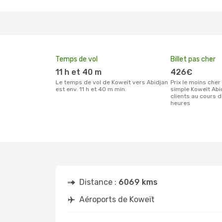
Temps de vol
Billet pas cher
11 h et 40 m
426€
Le temps de vol de Koweït vers Abidjan
Prix le moins cher pour un billet aller
est env. 11 h et 40 m min.
simple Koweït Abi
clients au cours 
heures
Distance :
6069 kms
Aéroports de Koweït