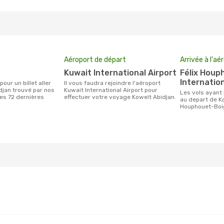
Aéroport de départ
Arrivée à l'aé
Kuwait International Airport
Félix Houphouet-Boigny
Internation
Il vous faudra rejoindre l'aéroport
djan trouvé par nos
Kuwait International Airport pour
Les vols ayant pour destination Abidjan
des 72 dernières
effectuer votre voyage Koweït Abidjan.
au depart de Ko
Houphouet-Boig