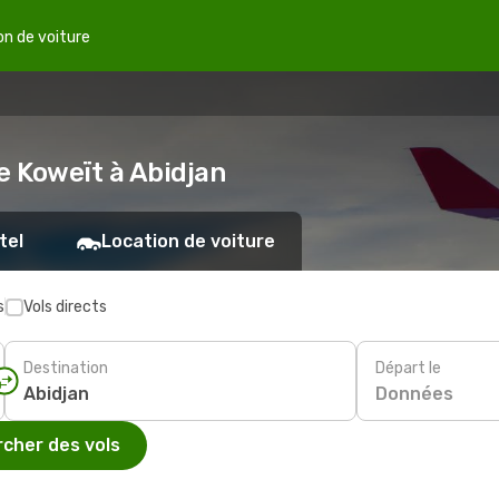
on de voiture
e Koweït à Abidjan
tel
Location de voiture
s
Vols directs
Destination
Départ le
Données
cher des vols