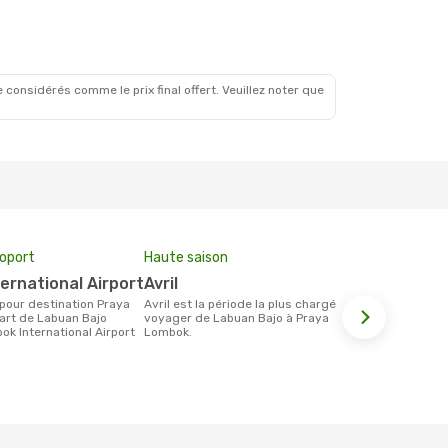
 considérés comme le prix final offert. Veuillez noter que
roport
Haute saison
Compagnie
ternational Airport
avril
Wings Air
avril est la période la plus chargée pour
Les compagnie(s) aérienne(s)
art de Labuan Bajo
voyager de Labuan Bajo à Praya
effectuant d
ok International Airport
Lombok.
Labuan Bajo