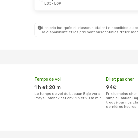
LBJ
- LOP
Ven. 21 Août
- Lun. 31 Août
Wings Air
Direct
LBJ
- LOP
Wings Air
Direct
LOP
- LBJ
Les prix indiqués ci-dessous étaient disponibles au cou
la disponibilité et les prix sont susceptibles d’être mod
Temps de vol
Billet pas cher
1 h et 20 m
94€
Le temps de vol de Labuan Bajo vers
Prix le moins cher pour un billet aller
Praya Lombok est env. 1 h et 20 m min.
simple Labuan Ba
trouvé par nos cl
dernières heures