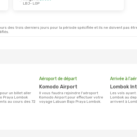
LBJ
- LOP
rs des trois derniers jours pour la période spécifiée et ils ne doivent pas être
ifiés.
Aéroport de départ
Arrivée à l'aé
Komodo Airport
Lombok In
Il vous faudra rejoindre l'aéroport
Les vols ayant pour destination Praya
jo Praya Lombok
Komodo Airport pour effectuer votre
Lombok au dep
ients au cours des 72
voyage Labuan Bajo Praya Lombok.
arrivent à Lomb