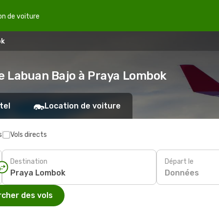
on de voiture
ok
de Labuan Bajo à Praya Lombok
tel
Location de voiture
s
Vols directs
Destination
Départ le
Données
cher des vols