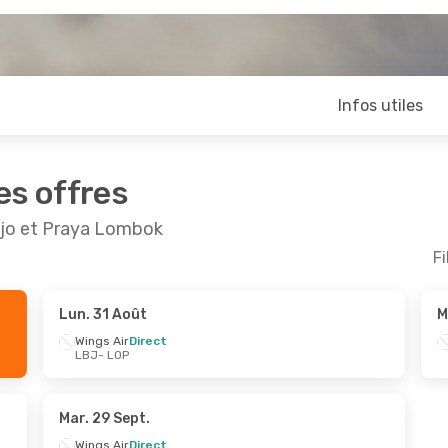
Infos utiles
es offres
ajo et Praya Lombok
Fi
Lun. 31 Août
M
ept.
- Lun. 5 Oct.
Ven. 4 Sept.
- Lun. 7 
Wings Air
Direct
LBJ
- LOP
r
Direct
Wings Air
Direct
P
LBJ
- LOP
r
Direct
Wings Air
Direct
J
LOP
- LBJ
Mar. 29 Sept.
Wings Air
Direct