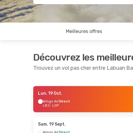
Meilleures offres
Découvrez les meilleur
Trouvez un vol pas cher entre Labuan B
Lun. 19 Oct.
Lun. 21 Sept.
- Lun. 21 Sept.
Ven. 25 S
Wings Air
Direct
LBJ
- LOP
Wings Air
Direct
Wings Ai
LBJ
- LOP
LBJ
- LO
Wings Air
Direct
Wings Ai
LOP
- LBJ
LOP
- LB
Sam. 19 Sept.
Wings Air
Direct