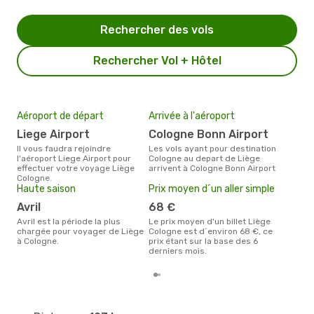
Rechercher des vols
Rechercher Vol + Hôtel
Aéroport de départ
Arrivée à l'aéroport
Mei
eff
Liege Airport
Cologne Bonn Airport
rés
Il vous faudra rejoindre
Les vols ayant pour destination
s
l'aéroport Liege Airport pour
Cologne au depart de Liège
effectuer votre voyage Liège
arrivent à Cologne Bonn Airport
Selon les dernières données,
Cologne.
sep
Haute saison
Prix moyen d´un aller simple
plus
rése
avril
68 €
dest
avril est la période la plus
Le prix moyen d'un billet Liège
dép
chargée pour voyager de Liège
Cologne est d´environ 68 €, ce
à Cologne.
prix étant sur la base des 6
derniers mois.