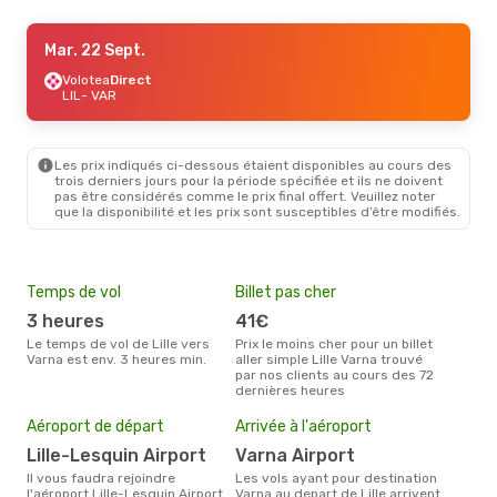
Mar. 1 Sept.
Mar. 22 Sept.
- Mar. 8 Sept.
Volotea
Volotea
Direct
Direct
LIL
LIL
- VAR
- VAR
Volotea
Direct
VAR
- LIL
Les prix indiqués ci-dessous étaient disponibles au cours des
Mar. 8 Sept.
- Mar. 15 Sept.
trois derniers jours pour la période spécifiée et ils ne doivent
pas être considérés comme le prix final offert. Veuillez noter
Volotea
Direct
que la disponibilité et les prix sont susceptibles d’être modifiés.
LIL
- VAR
Volotea
Direct
VAR
- LIL
Temps de vol
Billet pas cher
Hau
Mar. 22 Sept.
- Mar. 29 Sept.
3 heures
41€
av
Volotea
Direct
Le temps de vol de Lille vers
Prix le moins cher pour un billet
avril est la période la plus
LIL
- VAR
Varna est env. 3 heures min.
aller simple Lille Varna trouvé
char
Volotea
Direct
par nos clients au cours des 72
Varn
VAR
- LIL
dernières heures
Pri
3
Aéroport de départ
Arrivée à l'aéroport
Le prix moyen d'un billet Lille
Lille-Lesquin Airport
Varna Airport
Varn
prix
Il vous faudra rejoindre
Les vols ayant pour destination
dern
l'aéroport Lille-Lesquin Airport
Varna au depart de Lille arrivent