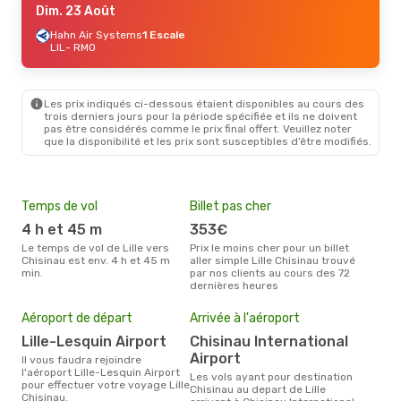
Dim. 23 Août
Hahn Air Systems
1 Escale
LIL
- RMO
Les prix indiqués ci-dessous étaient disponibles au cours des
trois derniers jours pour la période spécifiée et ils ne doivent
pas être considérés comme le prix final offert. Veuillez noter
que la disponibilité et les prix sont susceptibles d’être modifiés.
Temps de vol
Billet pas cher
Hau
4 h et 45 m
353€
av
Le temps de vol de Lille vers
Prix le moins cher pour un billet
avril est la période la plus
Chisinau est env. 4 h et 45 m
aller simple Lille Chisinau trouvé
char
min.
par nos clients au cours des 72
Chis
dernières heures
Mei
eff
Aéroport de départ
Arrivée à l'aéroport
rés
Lille-Lesquin Airport
Chisinau International
fé
Airport
Il vous faudra rejoindre
Selon les dernières données,
l'aéroport Lille-Lesquin Airport
Les vols ayant pour destination
févr
pour effectuer votre voyage Lille
Chisinau au depart de Lille
usit
Chisinau.