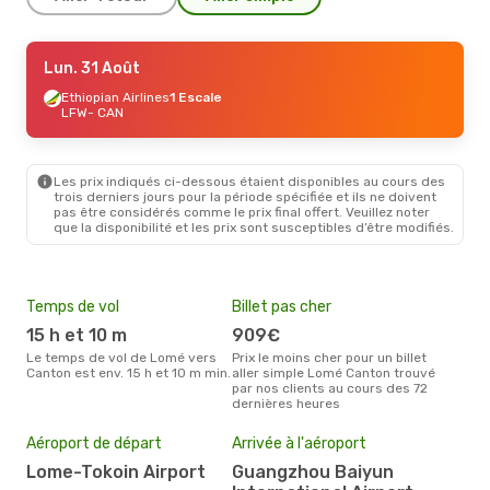
Ven. 21 Août
Lun. 31 Août
- Sam. 22 Août
Ethiopian Airlines
Ethiopian Airlines
1 Escale
1 Escale
LFW
LFW
- CAN
- CAN
Ethiopian Airlines
1 Escale
CAN
- LFW
Les prix indiqués ci-dessous étaient disponibles au cours des
trois derniers jours pour la période spécifiée et ils ne doivent
pas être considérés comme le prix final offert. Veuillez noter
que la disponibilité et les prix sont susceptibles d’être modifiés.
Temps de vol
Billet pas cher
Hau
15 h et 10 m
909€
av
Le temps de vol de Lomé vers
Prix le moins cher pour un billet
avril est la période la plus
Canton est env. 15 h et 10 m min.
aller simple Lomé Canton trouvé
cha
par nos clients au cours des 72
à Ca
dernières heures
Mei
eff
Aéroport de départ
Arrivée à l'aéroport
rés
Lome-Tokoin Airport
Guangzhou Baiyun
j