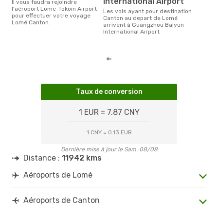
International Airport
Il vous faudra rejoindre
Selon les dernières données,
l'aéroport Lome-Tokoin Airport
Les vols ayant pour destination
janv
pour effectuer votre voyage
Canton au depart de Lomé
usit
Lomé Canton.
arrivent à Guangzhou Baiyun
rése
International Airport
dest
dép
Taux de conversion
1 EUR = 7.87 CNY
1 CNY = 0.13 EUR
Dernière mise à jour le Sam. 08/08
Distance :
11942 kms
Aéroports de Lomé
Aéroports de Canton