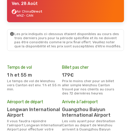
Ven. 28 Août
Air China
Direct
WNZ
- CAN
Les prix indiqués ci-dessous étaient disponibles au cours des
trois derniers jours pour la période spécifiée et ils ne doivent
pas être considérés comme le prix final offert. Veuillez noter
que la disponibilité et les prix sont susceptibles d’être modifiés.
Temps de vol
Billet pas cher
Hau
1 h et 55 m
179€
av
Le temps de vol de Wenzhou
Prix le moins cher pour un billet
avril est la période la plus
vers Canton est env. 1 h et 55 m
aller simple Wenzhou Canton
cha
min.
trouvé par nos clients au cours
Wen
des 72 dernières heures
Pri
15
Aéroport de départ
Arrivée à l'aéroport
Le prix moyen d'un billet
Longwan International
Guangzhou Baiyun
Wen
Airport
International Airport
153 
des 
Il vous faudra rejoindre
Les vols ayant pour destination
l'aéroport Longwan International
Canton au depart de Wenzhou
Airport pour effectuer votre
arrivent à Guangzhou Baiyun