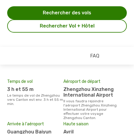
Rechercher des vols
Rechercher Vol + Hôtel
FAQ
Temps de vol
Aéroport de départ
Com
3 h et 55 m
Zhengzhou Xinzheng
9 
International Airport
Le temps de vol de Zhengzhou
Les compagnie(s) aérienne(s)
vers Canton est env. 3 h et 55 m
effe
Il vous faudra rejoindre
min.
ent
l'aéroport Zhengzhou Xinzheng
International Airport pour
Mei
effectuer votre voyage
eff
Zhengzhou Canton.
rés
Arrivée à l'aéroport
Haute saison
n
Guangzhou Baiyun
avril