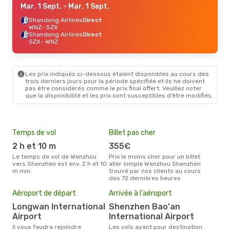
Mar. 1 Sept.
- Mar. 1 Sept.
Shandong Airlines
Direct
WNZ
- SZX
Shandong Airlines
Direct
SZX
- WNZ
Les prix indiqués ci-dessous étaient disponibles au cours des
trois derniers jours pour la période spécifiée et ils ne doivent
pas être considérés comme le prix final offert. Veuillez noter
que la disponibilité et les prix sont susceptibles d’être modifiés.
Temps de vol
Billet pas cher
Hau
2 h et 10 m
355€
av
Le temps de vol de Wenzhou
Prix le moins cher pour un billet
avril est la période la plus
vers Shenzhen est env. 2 h et 10
aller simple Wenzhou Shenzhen
cha
m min.
trouvé par nos clients au cours
Wen
des 72 dernières heures
Pri
17
Aéroport de départ
Arrivée à l'aéroport
Le prix moyen d'un billet
Longwan International
Shenzhen Bao'an
Wen
Airport
International Airport
´env
la b
Il vous faudra rejoindre
Les vols ayant pour destination