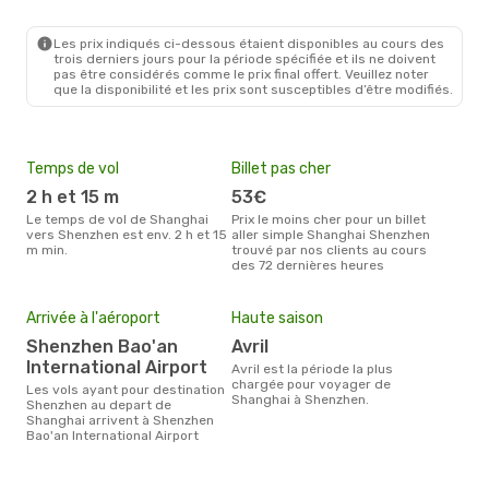
Les prix indiqués ci-dessous étaient disponibles au cours des
trois derniers jours pour la période spécifiée et ils ne doivent
pas être considérés comme le prix final offert. Veuillez noter
que la disponibilité et les prix sont susceptibles d’être modifiés.
Temps de vol
Billet pas cher
Com
2 h et 15 m
53€
Spring Airlines, China
Eas
Le temps de vol de Shanghai
Prix le moins cher pour un billet
vers Shenzhen est env. 2 h et 15
aller simple Shanghai Shenzhen
Sh
m min.
trouvé par nos clients au cours
Les compagnie(s) aérienne(s)
des 72 dernières heures
effe
ent
Mei
Arrivée à l'aéroport
Haute saison
eff
rés
Shenzhen Bao'an
avril
International Airport
avril est la période la plus
o
chargée pour voyager de
Les vols ayant pour destination
Selon les dernières données,
Shanghai à Shenzhen.
Shenzhen au depart de
mai 
Shanghai arrivent à Shenzhen
pour
Bao'an International Airport
d´un
She
Sha