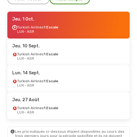
Jeu. 1 Oct.
Jeu. 1 Oct.
- Dim. 4 Oct.
Turkish Airlines
Turkish Airlines
1 Escale
1 Escale
LUX
LUX
- ASR
- ASR
Turkish Airlines
1 Escale
ASR
- LUX
Jeu. 10 Sept.
Lun. 14 Sept.
Turkish Airlines
- Lun. 21 Sept.
1 Escale
LUX
- ASR
Turkish Airlines
1 Escale
LUX
- ASR
Turkish Airlines
1 Escale
Lun. 14 Sept.
ASR
- LUX
Turkish Airlines
1 Escale
LUX
- ASR
Mer. 21 Oct.
- Lun. 26 Oct.
Turkish Airlines
1 Escale
Jeu. 27 Août
LUX
- ASR
Turkish Airlines
1 Escale
Turkish Airlines
1 Escale
ASR
- LUX
LUX
- ASR
Jeu. 15 Oct.
- Jeu. 15 Oct.
Les prix indiqués ci-dessous étaient disponibles au cours des
Turkish Airlines
1 Escale
trois derniers jours pour la période spécifiée et ils ne doivent