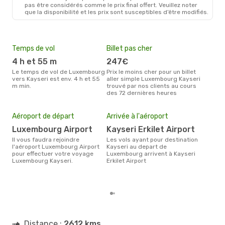
LUX
- ASR
pas être considérés comme le prix final offert. Veuillez noter
Turkish Airlines
1 Escale
que la disponibilité et les prix sont susceptibles d’être modifiés.
ASR
- LUX
Temps de vol
Billet pas cher
Hau
4 h et 55 m
247€
av
Le temps de vol de Luxembourg
Prix le moins cher pour un billet
avril est la période la plus
vers Kayseri est env. 4 h et 55
aller simple Luxembourg Kayseri
cha
m min.
trouvé par nos clients au cours
Lux
des 72 dernières heures
Mei
eff
Aéroport de départ
Arrivée à l'aéroport
rés
Luxembourg Airport
Kayseri Erkilet Airport
fé
Il vous faudra rejoindre
Les vols ayant pour destination
Selon les dernières données,
l'aéroport Luxembourg Airport
Kayseri au depart de
févr
pour effectuer votre voyage
Luxembourg arrivent à Kayseri
usit
Luxembourg Kayseri.
Erkilet Airport
rése
dest
dép
Distance :
2612 kms