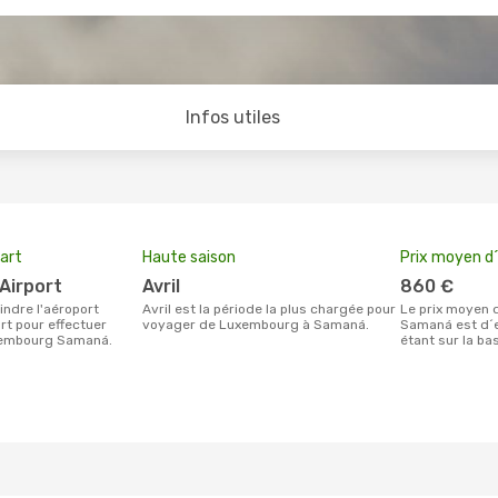
Infos utiles
art
Haute saison
Prix moyen d´
Airport
avril
860 €
avril est la période la plus chargée pour
Le prix moyen d'un billet Luxembourg
t pour effectuer
voyager de Luxembourg à Samaná.
Samaná est d´e
xembourg Samaná.
étant sur la ba