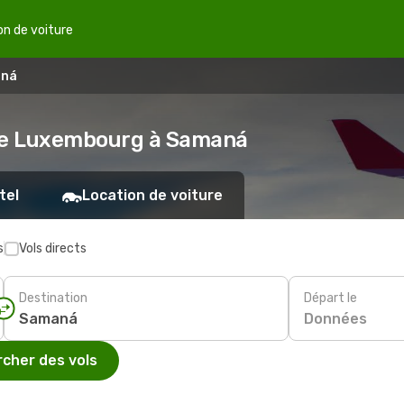
on de voiture
aná
 de Luxembourg à Samaná
tel
Location de voiture
s
Vols directs
Destination
Départ le
Données
cher des vols