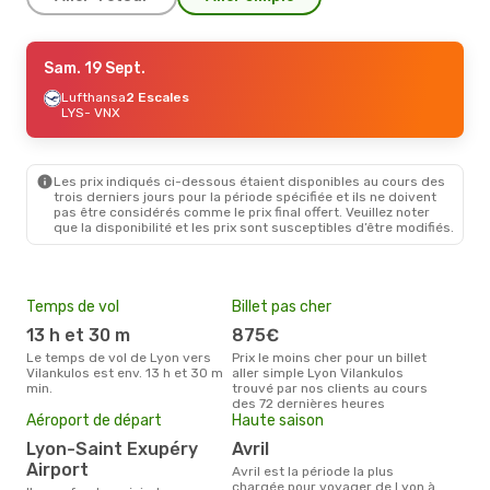
Lun. 14 Sept.
Sam. 19 Sept.
- Ven. 25 Sept.
Lufthansa
Lufthansa
2 Escales
2 Escales
LYS
LYS
- VNX
- VNX
Airlink
2 Escales
VNX
- LYS
Les prix indiqués ci-dessous étaient disponibles au cours des
trois derniers jours pour la période spécifiée et ils ne doivent
pas être considérés comme le prix final offert. Veuillez noter
que la disponibilité et les prix sont susceptibles d’être modifiés.
Temps de vol
Billet pas cher
Pri
13 h et 30 m
875€
14
Le temps de vol de Lyon vers
Prix le moins cher pour un billet
Le prix moyen d'un billet Lyon
Vilankulos est env. 13 h et 30 m
aller simple Lyon Vilankulos
Vila
min.
trouvé par nos clients au cours
ce p
des 72 dernières heures
dern
Aéroport de départ
Haute saison
Lyon-Saint Exupéry
avril
Airport
avril est la période la plus
chargée pour voyager de Lyon à