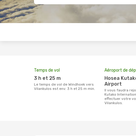
Temps de vol
Aéroport de dép
3 h et 25 m
Hosea Kutako International
Airport
Le temps de vol de Windhoek vers
Vilankulos est env. 3 h et 25 m min.
Il vous faudra rejoindre l'aéroport Hosea
Kutako Internation
effectuer votre 
Vilankulos.