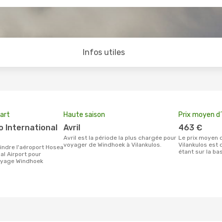
Infos utiles
art
Haute saison
Prix moyen d´
avril
463 €
avril est la période la plus chargée pour
Le prix moyen d'un billet Windhoek
voyager de Windhoek à Vilankulos.
Vilankulos est 
étant sur la ba
al Airport pour
voyage Windhoek