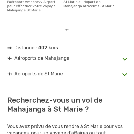
l'aéroport Amborovy Airport
St Marie au depart de
déc
pour effectuer votre voyage
Mahajanga arrivent à St Marie
usit
Mahajanga St Marie.
rése
dest
dép
Distance :
402 kms
Aéroports de Mahajanga
Aéroports de St Marie
Recherchez-vous un vol de
Mahajanga à St Marie ?
Vous avez prévu de vous rendre à St Marie pour vos
vacances, pour un voyage d'affaires ou tout