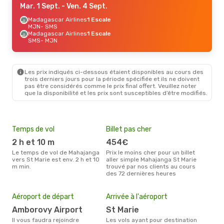
Mar. 1 Sept.
- Ven. 4 Sept.
Madagascar Airlines
1 Escale
MJN
- SMS
Madagascar Airlines
1 Escale
SMS
- MJN
Les prix indiqués ci-dessous étaient disponibles au cours des
trois derniers jours pour la période spécifiée et ils ne doivent
pas être considérés comme le prix final offert. Veuillez noter
que la disponibilité et les prix sont susceptibles d’être modifiés.
Temps de vol
Billet pas cher
Hau
2 h et 10 m
454€
av
Le temps de vol de Mahajanga
Prix le moins cher pour un billet
avril est la période la plus
vers St Marie est env. 2 h et 10
aller simple Mahajanga St Marie
cha
m min.
trouvé par nos clients au cours
Maha
des 72 dernières heures
Mei
eff
Aéroport de départ
Arrivée à l'aéroport
rés
Amborovy Airport
St Marie
d
Il vous faudra rejoindre
Les vols ayant pour destination
Selon les dernières données,