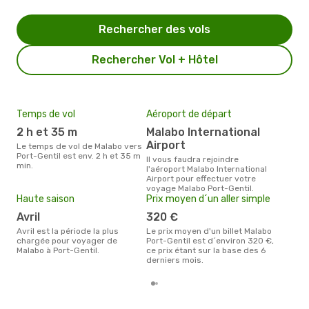
Rechercher des vols
Rechercher Vol + Hôtel
Temps de vol
Aéroport de départ
Mei
eff
2 h et 35 m
Malabo International
rés
Airport
Le temps de vol de Malabo vers
m
Port-Gentil est env. 2 h et 35 m
Il vous faudra rejoindre
min.
l'aéroport Malabo International
Selon les dernières données,
Airport pour effectuer votre
nov
voyage Malabo Port-Gentil.
usit
Haute saison
Prix moyen d´un aller simple
rése
dest
avril
320 €
dép
avril est la période la plus
Le prix moyen d'un billet Malabo
chargée pour voyager de
Port-Gentil est d´environ 320 €,
Malabo à Port-Gentil.
ce prix étant sur la base des 6
derniers mois.