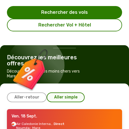
Rechercher des vols
Rechercher Vol + Hôtel
Découvrez les meilleures
offres
Découvrez les vols les moins chers vers
Mare
Aller-retour
Aller simple
Dim. 6 Sept.
Ven. 18 Sept.
- Dim. 13 Sept.
Air Caledonie International
Air Caledonie International
Direct
Direct
Nouméa
- Mare