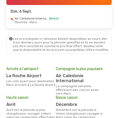
Nouméa
- Mare
Air Caledonie International
Direct
Dim. 6 Sept.
Mare
- Nouméa
Air Caledonie International
Direct
Nouméa
- Mare
Les prix indiqués ci-dessous étaient disponibles au cours des
trois derniers jours pour la période spécifiée et ils ne doivent
pas être considérés comme le prix final offert. Veuillez noter
que la disponibilité et les prix sont susceptibles d’être modifiés.
Arrivée à l'aéroport
Compagnie la plus populaire
La Roche Airport
Air Caledonie
International
Les vols ayant pour destination
Mare arrivent à La Roche Airport
La compagnie aérienne
effectuant des vols en avion
vers Mare
Haute saison
Basse saison
avril
décembre
avril est la période la plus
décembre est la période la
chargée pour voyager à Mare
moins chargée pour voyager à
selon les recherches effectuées
Mare selon les recherches