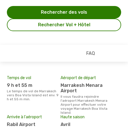
Rechercher des vols
Rechercher Vol + Hôtel
FAQ
Temps de vol
Aéroport de départ
Pri
9 h et 55 m
Marrakesh Menara
7
Airport
Le temps de vol de Marrakech
Le prix moyen d'un billet
vers Boa Vista Island est env. 9
Marr
Il vous faudra rejoindre
h et 55 m min.
d´en
l'aéroport Marrakesh Menara
sur 
Airport pour effectuer votre
voyage Marrakech Boa Vista
Island.
Arrivée à l'aéroport
Haute saison
Rabil Airport
avril