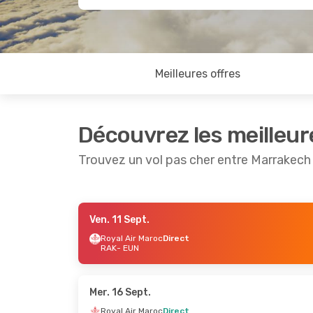
Meilleures offres
Découvrez les meilleur
Trouvez un vol pas cher entre Marrakec
Ven. 11 Sept.
Ven. 28 Août
- Ven. 4 Sept.
Ven. 4 Se
Royal Air Maroc
Direct
RAK
- EUN
Royal Air Maroc
Direct
Royal Ai
RAK
- EUN
RAK
- EU
Royal Air Maroc
Direct
Royal Ai
EUN
- RAK
EUN
- RA
Mer. 16 Sept.
Royal Air Maroc
Direct