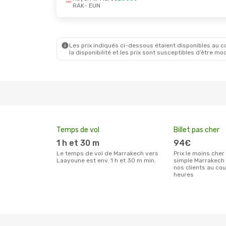
RAK
- EUN
Jeu. 29 Oct.
- Dim. 1 Nov.
Royal Air Maroc
1 Escale
RAK
- EUN
Royal Air Maroc
1 Escale
EUN
- RAK
Les prix indiqués ci-dessous étaient disponibles au cou
la disponibilité et les prix sont susceptibles d’être mod
Temps de vol
Billet pas cher
1 h et 30 m
94€
Le temps de vol de Marrakech vers
Prix le moins cher pour un billet aller
Laayoune est env. 1 h et 30 m min.
simple Marrakech
nos clients au co
heures