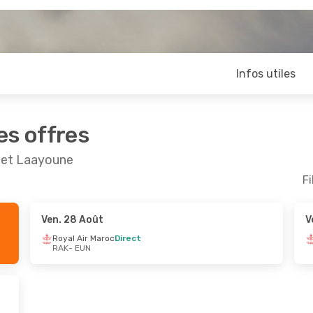
Infos utiles
es offres
h et Laayoune
Fi
Ven. 28 Août
V
pt.
- Jeu. 10 Sept.
Jeu. 17 Sept.
- Jeu. 2
Royal Air Maroc
Direct
RAK
- EUN
r Maroc
Direct
Royal Air Maroc
1 Escal
N
RAK
- EUN
r Maroc
1 Escale
Royal Air Maroc
1 Escal
K
EUN
- RAK