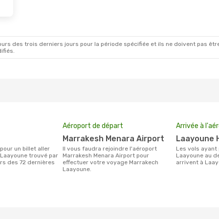
rs des trois derniers jours pour la période spécifiée et ils ne doivent pas être
ifiés.
Aéroport de départ
Arrivée à l'aé
Marrakesh Menara Airport
Laayoune 
Il vous faudra rejoindre l'aéroport
Les vols ayant pour destination
 Laayoune trouvé par
Marrakesh Menara Airport pour
Laayoune au d
urs des 72 dernières
effectuer votre voyage Marrakech
arrivent à Laay
Laayoune.