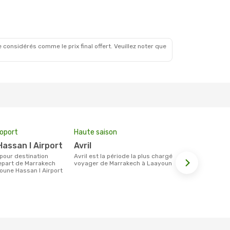
 considérés comme le prix final offert. Veuillez noter que
roport
Haute saison
Compagnie
Hassan I Airport
avril
Royal Ai
avril est la période la plus chargée pour
Les compagnie(s) aérienne(s)
epart de Marrakech
voyager de Marrakech à Laayoune.
effectuant d
oune Hassan I Airport
Marrakech e