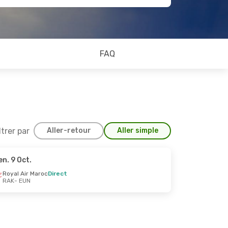
FAQ
ltrer par
Aller-retour
Aller simple
en. 9 Oct.
4 Sept.
Royal Air Maroc
Direct
RAK
- EUN
e
e