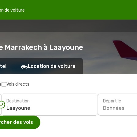
on de voiture
de Marrakech à Laayoune
tel
Location de voiture
s
Vols directs
Destination
Départ le
Données
cher des vols