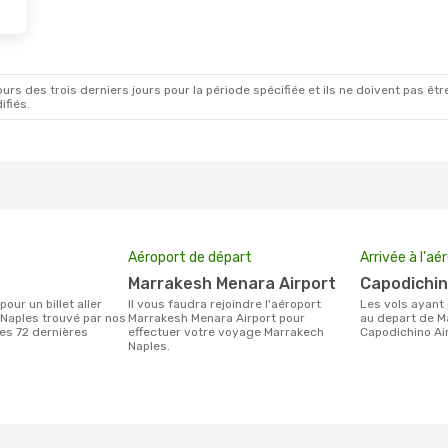
Août
- Mer. 2 Sept.
Direct
P
Direct
K
rs des trois derniers jours pour la période spécifiée et ils ne doivent pas être
ifiés.
Aéroport de départ
Arrivée à l'aé
Marrakesh Menara Airport
Capodichi
Il vous faudra rejoindre l'aéroport
Les vols ayant pour destination Naples
Naples trouvé par nos
Marrakesh Menara Airport pour
au depart de M
des 72 dernières
effectuer votre voyage Marrakech
Capodichino Ai
Naples.