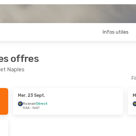
Infos utiles
es offres
 et Naples
Fi
Mer. 23 Sept.
M
Oct.
- Jeu. 29 Oct.
Mer. 30 Sept.
- Sam. 3
Ryanair
Direct
RAK
- NAP
Direct
Ryanair
Direct
P
RAK
- NAP
irect
Ryanair
Direct
K
NAP
- RAK