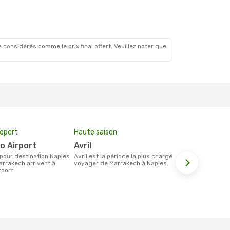
 considérés comme le prix final offert. Veuillez noter que
roport
Haute saison
Compagnie
no Airport
avril
Easyjet,
avril est la période la plus chargée pour
Les compagnie(s) aérienne(s)
arrakech arrivent à
voyager de Marrakech à Naples.
effectuant d
rport
Marrakech e