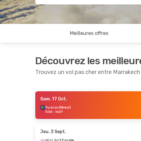
Meilleures offres
Découvrez les meilleur
Trouvez un vol pas cher entre Marrakech
Sam. 17 Oct.
Mer. 14 Oct.
- Sam. 17 Oct.
Sam. 24 
Ryanair
Direct
RAK
- NAP
Ryanair
Direct
Ryanair
RAK
- NAP
RAK
- NA
Easyjet
Direct
Easyjet
D
NAP
- RAK
NAP
- RA
Jeu. 3 Sept.
Wizz Air
1 Escale