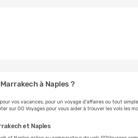
 Marrakech à Naples ?
our vos vacances, pour un voyage d'affaires ou tout simplem
er sur GO Voyages pour vous aider à trouver les vols les moi
rrakech et Naples
akech et Naples grâce au comparateur de vols GOVoyages.co