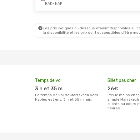
RAK
- NAP
Jeu. 10 Sept.
- Lun. 14 Sept.
Mer. 26 
Air France
1 Escale
Ryanair
RAK
- NAP
RAK
- NA
Air France
1 Escale
Ryanair
NAP
- RAK
NAP
- RA
Les prix indiqués ci-dessous étaient disponibles au cou
la disponibilité et les prix sont susceptibles d’être mod
Temps de vol
Billet pas cher
3 h et 35 m
26€
Le temps de vol de Marrakech vers
Prix le moins cher pour un billet aller
Naples est env. 3 h et 35 m min.
simple Marrakech 
clients au cours 
heures