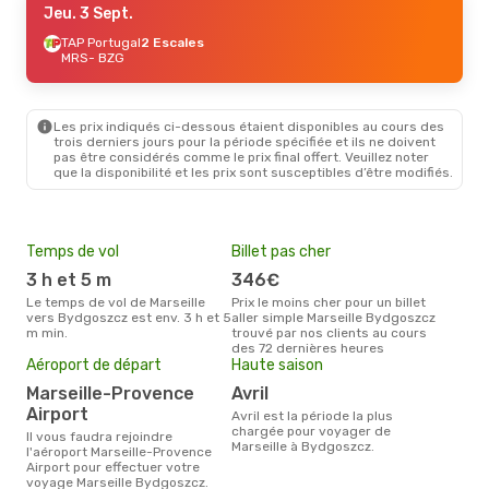
Jeu. 3 Sept.
TAP Portugal
2 Escales
MRS
- BZG
Les prix indiqués ci-dessous étaient disponibles au cours des
trois derniers jours pour la période spécifiée et ils ne doivent
pas être considérés comme le prix final offert. Veuillez noter
que la disponibilité et les prix sont susceptibles d’être modifiés.
Temps de vol
Billet pas cher
Pri
3 h et 5 m
346€
4
Le temps de vol de Marseille
Prix le moins cher pour un billet
Le prix moyen d'un billet
vers Bydgoszcz est env. 3 h et 5
aller simple Marseille Bydgoszcz
Mar
m min.
trouvé par nos clients au cours
´env
des 72 dernières heures
la b
Aéroport de départ
Haute saison
Marseille-Provence
avril
Airport
avril est la période la plus
chargée pour voyager de
Il vous faudra rejoindre
Marseille à Bydgoszcz.
l'aéroport Marseille-Provence
Airport pour effectuer votre
voyage Marseille Bydgoszcz.