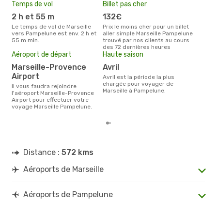
Temps de vol
Billet pas cher
Pri
2 h et 55 m
132€
5
Le temps de vol de Marseille
Prix le moins cher pour un billet
Le prix moyen d'un billet
vers Pampelune est env. 2 h et
aller simple Marseille Pampelune
Mars
55 m min.
trouvé par nos clients au cours
´env
des 72 dernières heures
la b
Aéroport de départ
Haute saison
Marseille-Provence
avril
Airport
avril est la période la plus
chargée pour voyager de
Il vous faudra rejoindre
Marseille à Pampelune.
l'aéroport Marseille-Provence
Airport pour effectuer votre
voyage Marseille Pampelune.
Distance :
572 kms
Aéroports de Marseille
Aéroports de Pampelune