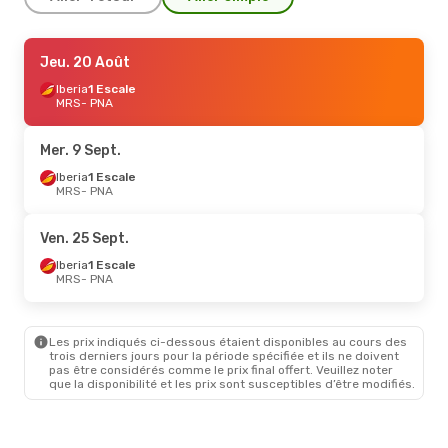
Lun. 14 Sept.
Jeu. 20 Août
- Lun. 21 Sept.
Iberia
Iberia
1 Escale
1 Escale
MRS
MRS
- PNA
- PNA
Iberia
1 Escale
PNA
- MRS
Mer. 9 Sept.
Mer. 26 Août
Iberia
1 Escale
- Dim. 30 Août
MRS
- PNA
Iberia
1 Escale
MRS
- PNA
Iberia
1 Escale
Ven. 25 Sept.
PNA
- MRS
Iberia
1 Escale
MRS
- PNA
Ven. 2 Oct.
- Dim. 4 Oct.
Iberia
1 Escale
MRS
- PNA
Les prix indiqués ci-dessous étaient disponibles au cours des
Iberia
1 Escale
trois derniers jours pour la période spécifiée et ils ne doivent
PNA
- MRS
pas être considérés comme le prix final offert. Veuillez noter
que la disponibilité et les prix sont susceptibles d’être modifiés.