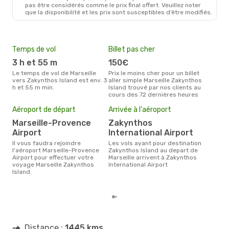
pas être considérés comme le prix final offert. Veuillez noter
Jeu. 27 Août
- Mar. 1 Sept.
que la disponibilité et les prix sont susceptibles d’être modifiés.
Swiss International Air Lines
1 Escale
MRS
- ZTH
Austrian Airlines
3 Escales
Temps de vol
Billet pas cher
Hau
ZTH
- MRS
3 h et 55 m
150€
av
Le temps de vol de Marseille
Prix le moins cher pour un billet
avril est la période la plus
vers Zakynthos Island est env. 3
aller simple Marseille Zakynthos
cha
h et 55 m min.
Island trouvé par nos clients au
Mars
cours des 72 dernières heures
Mei
Aéroport de départ
Arrivée à l'aéroport
eff
rés
Marseille-Provence
Zakynthos
Airport
International Airport
d
Il vous faudra rejoindre
Les vols ayant pour destination
Selon les dernières données,
l'aéroport Marseille-Provence
Zakynthos Island au depart de
déc
Airport pour effectuer votre
Marseille arrivent à Zakynthos
usit
voyage Marseille Zakynthos
International Airport
rése
Island.
dest
et a
Distance :
1445 kms