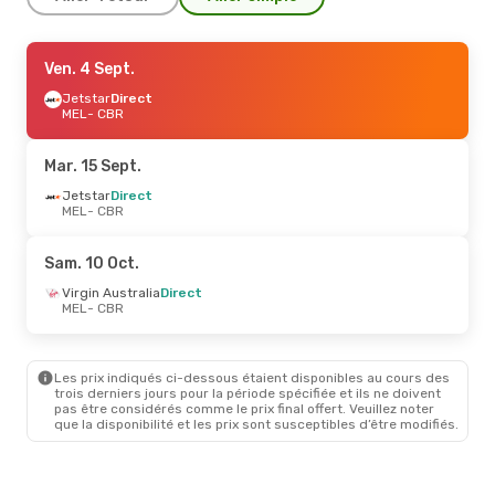
Jeu. 3 Sept.
Ven. 4 Sept.
- Lun. 7 Sept.
Jetstar
Jetstar
Direct
Direct
MEL
MEL
- CBR
- CBR
Jetstar
Direct
CBR
- MEL
Mar. 15 Sept.
Jeu. 20 Août
Jetstar
Direct
- Lun. 24 Août
MEL
- CBR
Jetstar
Direct
MEL
- CBR
Jetstar
Direct
Sam. 10 Oct.
CBR
- MEL
Virgin Australia
Direct
MEL
- CBR
Les prix indiqués ci-dessous étaient disponibles au cours des
trois derniers jours pour la période spécifiée et ils ne doivent
pas être considérés comme le prix final offert. Veuillez noter
que la disponibilité et les prix sont susceptibles d’être modifiés.