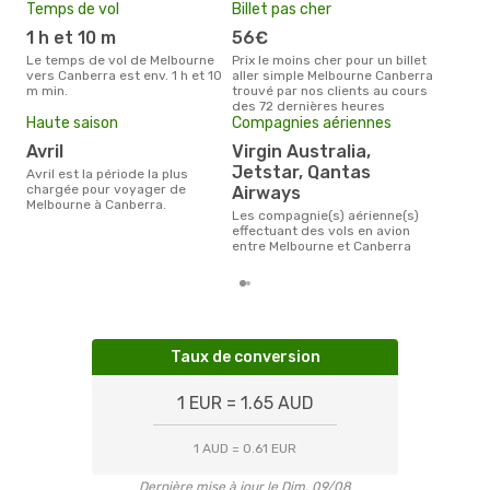
Temps de vol
Billet pas cher
Pri
1 h et 10 m
56€
12
Le temps de vol de Melbourne
Prix le moins cher pour un billet
Le prix moyen d'un billet
vers Canberra est env. 1 h et 10
aller simple Melbourne Canberra
Mel
m min.
trouvé par nos clients au cours
´env
des 72 dernières heures
la b
Haute saison
Compagnies aériennes
avril
Virgin Australia,
Jetstar, Qantas
avril est la période la plus
chargée pour voyager de
Airways
Melbourne à Canberra.
Les compagnie(s) aérienne(s)
effectuant des vols en avion
entre Melbourne et Canberra
Taux de conversion
1 EUR = 1.65 AUD
1 AUD = 0.61 EUR
Dernière mise à jour le Dim. 09/08