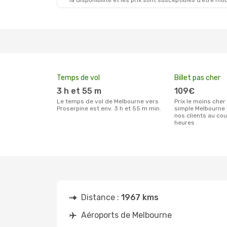
la disponibilité et les prix sont susceptibles d’être mod
Ven. 28 Août
- Lun. 31 Août
Virgin Australia
1 Escale
MEL
- PPP
Virgin Australia
1 Escale
PPP
- MEL
Temps de vol
Billet pas cher
3 h et 55 m
109€
Le temps de vol de Melbourne vers
Prix le moins cher pour un billet aller
Proserpine est env. 3 h et 55 m min.
simple Melbourne 
nos clients au co
heures
Distance :
1967 kms
Aéroports de Melbourne