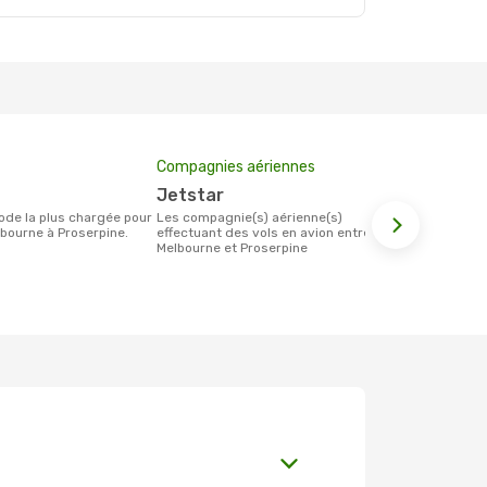
Compagnies aériennes
Prix moyen 
Jetstar
210 €
Les compagnie(s) aérienne(s)
Le prix moyen d'un billet Melbourne
bourne à Proserpine.
effectuant des vols en avion entre
Proserpine e
Melbourne et Proserpine
étant sur la