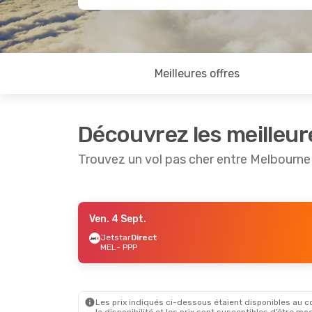
Meilleures offres
Découvrez les meilleur
Trouvez un vol pas cher entre Melbourne
Ven. 4 Sept.
Lun. 12 Oct.
- Dim. 18 Oct.
Ven. 4 Se
Jetstar
Direct
MEL
- PPP
Jetstar
Direct
Jetstar
D
MEL
- PPP
MEL
- PP
Virgin Australia
1 Escale
Virgin Au
PPP
- MEL
PPP
- ME
Les prix indiqués ci-dessous étaient disponibles au cou