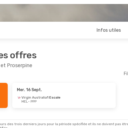
Infos utiles
es offres
 et Proserpine
Fi
Mer. 16 Sept.
pt.
- Dim. 6 Sept.
Mar. 15 Sept.
- Dim. 2
Virgin Australia
1 Escale
MEL
- PPP
irect
Jetstar
Direct
P
MEL
- PPP
stralia
1 Escale
Jetstar
Direct
L
PPP
- MEL
rs des trois derniers jours pour la période spécifiée et ils ne doivent pas être