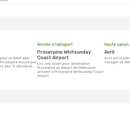
ifiés.
Arrivée à l'aéroport
Haute saison
Proserpine Whitsunday
avril
Coast Airport
avril est la période la plus chargée pour
Proserpine trouvé par
voyager de Mel
Les vols ayant pour destination
urs des 72 dernières
Proserpine au depart de Melbourne
arrivent à Proserpine Whitsunday Coast
Airport