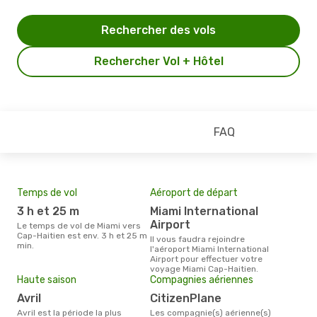
Rechercher des vols
Rechercher Vol + Hôtel
FAQ
Temps de vol
Aéroport de départ
Pri
3 h et 25 m
Miami International
6
Airport
Le temps de vol de Miami vers
Le prix moyen d'un billet Miami
Cap-Haitien est env. 3 h et 25 m
Cap-
Il vous faudra rejoindre
min.
€, c
l'aéroport Miami International
dern
Airport pour effectuer votre
voyage Miami Cap-Haitien.
Haute saison
Compagnies aériennes
avril
CitizenPlane
avril est la période la plus
Les compagnie(s) aérienne(s)