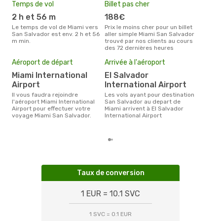
Temps de vol
Billet pas cher
Hau
2 h et 56 m
188€
av
Le temps de vol de Miami vers
Prix le moins cher pour un billet
avril est la période la plus
San Salvador est env. 2 h et 56
aller simple Miami San Salvador
cha
m min.
trouvé par nos clients au cours
à Sa
des 72 dernières heures
Pri
18
Aéroport de départ
Arrivée à l'aéroport
Le prix moyen d'un billet Miami
Miami International
El Salvador
San
Airport
International Airport
€, c
dern
Il vous faudra rejoindre
Les vols ayant pour destination
l'aéroport Miami International
San Salvador au depart de
Airport pour effectuer votre
Miami arrivent à El Salvador
voyage Miami San Salvador.
International Airport
Taux de conversion
1 EUR = 10.1 SVC
1 SVC = 0.1 EUR