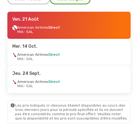
Sam. 19 Sept.
Ven. 21 Août
- Mer. 23 Sept.
Copa Airlines
American Airlines
1 Escale
Direct
MIA
MIA
- SAL
- SAL
Copa Airlines
1 Escale
SAL
- MIA
Mer. 14 Oct.
Jeu. 27 Août
American Airlines
- Lun. 31 Août
Direct
MIA
- SAL
Copa Airlines
1 Escale
MIA
- SAL
Copa Airlines
1 Escale
Jeu. 24 Sept.
SAL
- MIA
American Airlines
Direct
MIA
- SAL
Les prix indiqués ci-dessous étaient disponibles au cours des
trois derniers jours pour la période spécifiée et ils ne doivent
pas être considérés comme le prix final offert. Veuillez noter
que la disponibilité et les prix sont susceptibles d’être modifiés.