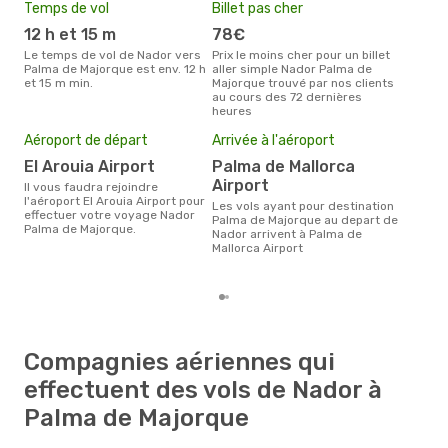
Temps de vol
Billet pas cher
Hau
12 h et 15 m
78€
av
Le temps de vol de Nador vers
Prix le moins cher pour un billet
avril est la période la plus
Palma de Majorque est env. 12 h
aller simple Nador Palma de
cha
et 15 m min.
Majorque trouvé par nos clients
à P
au cours des 72 dernières
heures
Pri
2
Aéroport de départ
Arrivée à l'aéroport
Le prix moyen d'un billet Nador
El Arouia Airport
Palma de Mallorca
Pal
Airport
´env
Il vous faudra rejoindre
la b
l'aéroport El Arouia Airport pour
Les vols ayant pour destination
effectuer votre voyage Nador
Palma de Majorque au depart de
Palma de Majorque.
Nador arrivent à Palma de
Mallorca Airport
Compagnies aériennes qui
effectuent des vols de Nador à
Palma de Majorque