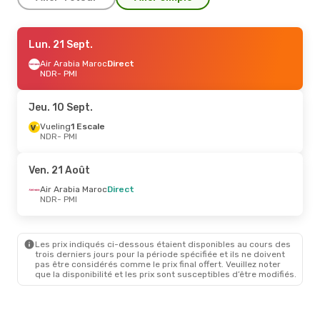
Ven. 18 Sept.
Lun. 21 Sept.
- Lun. 21 Sept.
Air Arabia Maroc
Air Arabia Maroc
Direct
Direct
NDR
NDR
- PMI
- PMI
Air Arabia Maroc
Direct
PMI
- NDR
Jeu. 10 Sept.
Ven. 21 Août
Vueling
1 Escale
- Lun. 24 Août
NDR
- PMI
Air Arabia Maroc
Direct
NDR
- PMI
Air Arabia Maroc
Direct
Ven. 21 Août
PMI
- NDR
Air Arabia Maroc
Direct
NDR
- PMI
Dim. 6 Sept.
- Dim. 13 Sept.
Iberia
1 Escale
NDR
- PMI
Les prix indiqués ci-dessous étaient disponibles au cours des
Iberia
1 Escale
trois derniers jours pour la période spécifiée et ils ne doivent
PMI
- NDR
pas être considérés comme le prix final offert. Veuillez noter
que la disponibilité et les prix sont susceptibles d’être modifiés.