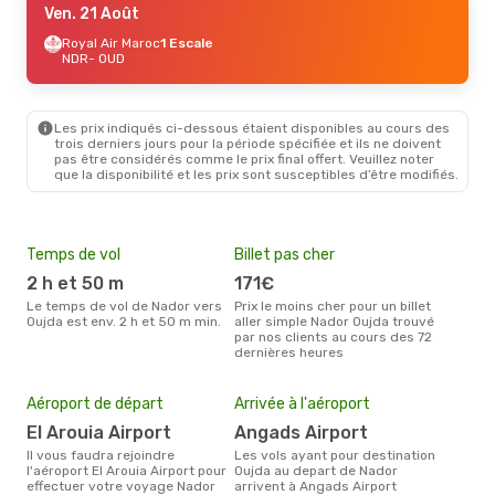
Ven. 21 Août
Royal Air Maroc
1 Escale
NDR
- OUD
Les prix indiqués ci-dessous étaient disponibles au cours des
trois derniers jours pour la période spécifiée et ils ne doivent
pas être considérés comme le prix final offert. Veuillez noter
que la disponibilité et les prix sont susceptibles d’être modifiés.
Temps de vol
Billet pas cher
Hau
2 h et 50 m
171€
av
Le temps de vol de Nador vers
Prix le moins cher pour un billet
avril est la période la plus
Oujda est env. 2 h et 50 m min.
aller simple Nador Oujda trouvé
cha
par nos clients au cours des 72
à Ou
dernières heures
Mei
eff
Aéroport de départ
Arrivée à l'aéroport
rés
El Arouia Airport
Angads Airport
ma
Il vous faudra rejoindre
Les vols ayant pour destination
Selon les dernières données,
l'aéroport El Arouia Airport pour
Oujda au depart de Nador
nov
effectuer votre voyage Nador
arrivent à Angads Airport
usit