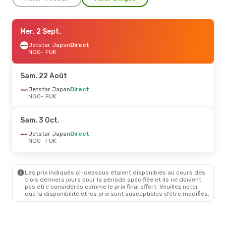
Sam. 22 Août
Mer. 2 Sept.
- Dim. 23 Août
Jetstar Japan
Jetstar Japan
Direct
Direct
NGO
NGO
- FUK
- FUK
Jetstar Japan
Direct
FUK
- NGO
Sam. 22 Août
Mer. 2 Sept.
Jetstar Japan
- Mer. 9 Sept.
Direct
NGO
- FUK
Jetstar Japan
Direct
NGO
- FUK
Jetstar Japan
Direct
Sam. 3 Oct.
FUK
- NGO
Jetstar Japan
Direct
NGO
- FUK
Les prix indiqués ci-dessous étaient disponibles au cours des
trois derniers jours pour la période spécifiée et ils ne doivent
pas être considérés comme le prix final offert. Veuillez noter
que la disponibilité et les prix sont susceptibles d’être modifiés.