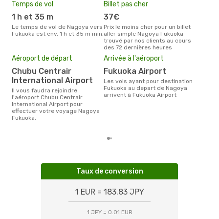
Temps de vol
Billet pas cher
Hau
1 h et 35 m
37€
av
Le temps de vol de Nagoya vers
Prix le moins cher pour un billet
avril est la période la plus
Fukuoka est env. 1 h et 35 m min.
aller simple Nagoya Fukuoka
cha
trouvé par nos clients au cours
Nag
des 72 dernières heures
Pri
Aéroport de départ
Arrivée à l'aéroport
8
Chubu Centrair
Fukuoka Airport
Le prix moyen d'un billet Nagoya
Fuku
International Airport
Les vols ayant pour destination
prix
Fukuoka au depart de Nagoya
Il vous faudra rejoindre
dern
arrivent à Fukuoka Airport
l'aéroport Chubu Centrair
International Airport pour
effectuer votre voyage Nagoya
Fukuoka.
Taux de conversion
1 EUR = 183.83 JPY
1 JPY = 0.01 EUR