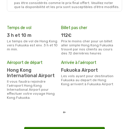
pas être considérés comme le prix final offert. Veuillez noter
que la disponibilité et les prix sont susceptibles d’être modifiés.
Temps de vol
Billet pas cher
Hau
3 h et 10 m
112€
av
Le temps de vol de Hong Kong
Prix le moins cher pour un billet
avril est la période la plus
vers Fukuoka est env. 3 h et 10
aller simple Hong Kong Fukuoka
cha
m min.
trouvé par nos clients au cours
Kon
des 72 dernières heures
Pri
Aéroport de départ
Arrivée à l'aéroport
18
Hong Kong
Fukuoka Airport
Le prix moyen d'un billet Hong
International Airport
Les vols ayant pour destination
Kon
Fukuoka au depart de Hong
€, c
Il vous faudra rejoindre
Kong arrivent à Fukuoka Airport
dern
l'aéroport Hong Kong
International Airport pour
effectuer votre voyage Hong
Kong Fukuoka.