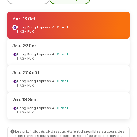
Mer. 14 Oct.
Mar. 13 Oct.
- Sam. 17 Oct.
Hong Kong Express Airways
Hong Kong Express Airways
Direct
Direct
HKG
- FUK
HKG
- FUK
Hong Kong Express Airways
Direct
Jeu. 29 Oct.
FUK
- HKG
Hong Kong Express Airways
Direct
HKG
- FUK
Jeu. 27 Août
- Mer. 2 Sept.
Hong Kong Express Airways
Jeu. 27 Août
Direct
HKG
- FUK
Hong Kong Express Airways
Direct
Hong Kong Express Airways
HKG
- FUK
Direct
FUK
- HKG
Ven. 18 Sept.
Dim. 25 Oct.
- Lun. 26 Oct.
Hong Kong Express Airways
Direct
HKG
- FUK
Hong Kong Express Airways
Direct
HKG
- FUK
Hong Kong Express Airways
Les prix indiqués ci-dessous étaient disponibles au cours des
Direct
trois derniers jours pour la période spécifiée et ils ne doivent
FUK
- HKG