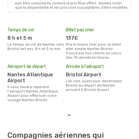
pas être considérés comme le prix final offert. Veuillez noter
que la disponibilité et les prix sont susceptibles d’être modifiés.
Ven. 28 Août
- Lun. 31 Août
Klm Royal Dutch Airlines
1 Escale
Temps de vol
Billet pas cher
Hau
NTE
- BRS
Klm Royal Dutch Airlines
8 h et 5 m
137€
av
1 Escale
Le temps de vol de Nantes vers
BRS
- NTE
Prix le moins cher pour un billet
avril est la période la plus
Bristol est env. 8 h et 5 m min.
aller simple Nantes Bristol
cha
trouvé par nos clients au cours
Nant
des 72 dernières heures
Mei
Aéroport de départ
Arrivée à l'aéroport
eff
rés
Nantes Atlantique
Bristol Airport
Airport
ma
Les vols ayant pour destination
Bristol au depart de Nantes
Il vous faudra rejoindre
Selon les dernières données,
arrivent à Bristol Airport
l'aéroport Nantes Atlantique
mars
Airport pour effectuer votre
pour
voyage Nantes Bristol.
d´un
et 
Compagnies aériennes qui