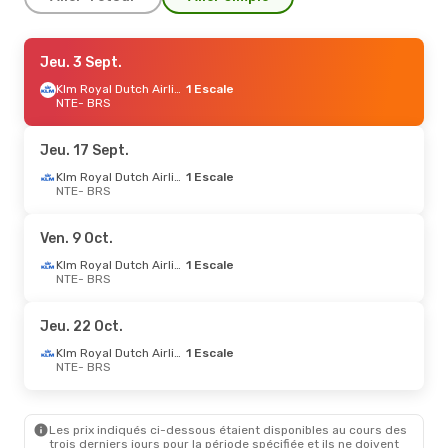
Ven. 4 Sept.
Jeu. 3 Sept.
- Dim. 6 Sept.
Klm Royal Dutch Airlines
Klm Royal Dutch Airlines
1 Escale
1 Escale
NTE
- BRS
NTE
- BRS
Klm Royal Dutch Airlines
1 Escale
Jeu. 17 Sept.
BRS
- NTE
Klm Royal Dutch Airlines
1 Escale
NTE
- BRS
Ven. 18 Sept.
- Dim. 20 Sept.
Klm Royal Dutch Airlines
Ven. 9 Oct.
1 Escale
NTE
- BRS
Klm Royal Dutch Airlines
1 Escale
Klm Royal Dutch Airlines
NTE
- BRS
1 Escale
BRS
- NTE
Jeu. 22 Oct.
Mar. 6 Oct.
- Sam. 10 Oct.
Klm Royal Dutch Airlines
1 Escale
NTE
- BRS
Klm Royal Dutch Airlines
1 Escale
NTE
- BRS
Klm Royal Dutch Airlines
Les prix indiqués ci-dessous étaient disponibles au cours des
1 Escale
trois derniers jours pour la période spécifiée et ils ne doivent
BRS
- NTE