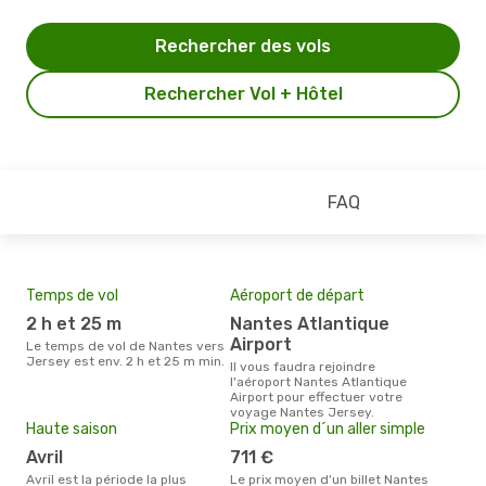
Rechercher des vols
Rechercher Vol + Hôtel
FAQ
Temps de vol
Aéroport de départ
Mei
eff
2 h et 25 m
Nantes Atlantique
rés
Airport
Le temps de vol de Nantes vers
j
Jersey est env. 2 h et 25 m min.
Il vous faudra rejoindre
l'aéroport Nantes Atlantique
Selon les dernières données,
Airport pour effectuer votre
janv
voyage Nantes Jersey.
usit
Haute saison
Prix moyen d´un aller simple
rése
dest
avril
711 €
dép
avril est la période la plus
Le prix moyen d'un billet Nantes