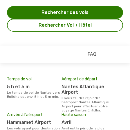
Rechercher des vols
Rechercher Vol + Hôtel
FAQ
Temps de vol
Aéroport de départ
Pri
5 h et 5 m
Nantes Atlantique
14
Airport
Le temps de vol de Nantes vers
Le prix moyen d'un billet Nantes
Enfidha est env. 5 h et 5 m min.
Enfi
Il vous faudra rejoindre
prix
l'aéroport Nantes Atlantique
dern
Airport pour effectuer votre
voyage Nantes Enfidha.
Arrivée à l'aéroport
Haute saison
Hammamet Airport
avril
Les vols ayant pour destination
avril est la période la plus