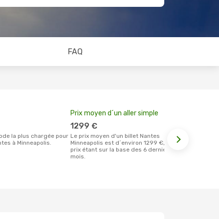
FAQ
Prix moyen d´un aller simple
Meilleur m
votre rése
1299 €
septem
Le prix moyen d'un billet Nantes
tes à Minneapolis.
Minneapolis est d´environ 1299 €, ce
Selon les dernières données, mai est le
prix étant sur la base des 6 derniers
moment le pl
mois.
réservervati
Minneapolis 