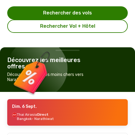
Rechercher des vols
Rechercher Vol + Hôtel
Découvrez les meilleures
offres
Découvrez les vols les moins chers vers
Narathiwat
Dim. 6 Sept.
Thai Airasia
Direct
Bangkok
- Narathiwat