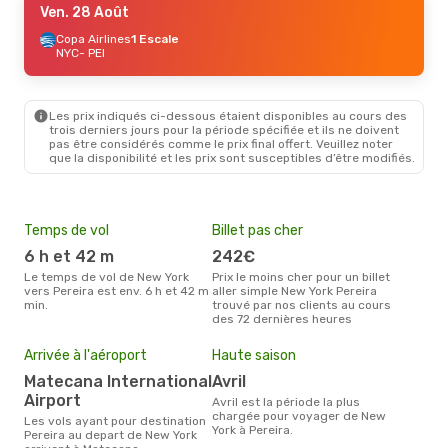
Ven. 28 Août
Copa Airlines
1 Escale
NYC
- PEI
Les prix indiqués ci-dessous étaient disponibles au cours des
trois derniers jours pour la période spécifiée et ils ne doivent
pas être considérés comme le prix final offert. Veuillez noter
que la disponibilité et les prix sont susceptibles d’être modifiés.
Temps de vol
Billet pas cher
Com
6 h et 42 m
242€
A
Le temps de vol de New York
Prix le moins cher pour un billet
Les compagnie(s) aérienne(s)
vers Pereira est env. 6 h et 42 m
aller simple New York Pereira
effe
min.
trouvé par nos clients au cours
entr
des 72 dernières heures
Mei
eff
Arrivée à l'aéroport
Haute saison
rés
Matecana International
avril
d
Airport
avril est la période la plus
Selon les dernières données,
chargée pour voyager de New
Les vols ayant pour destination
déc
York à Pereira.
Pereira au depart de New York
usit