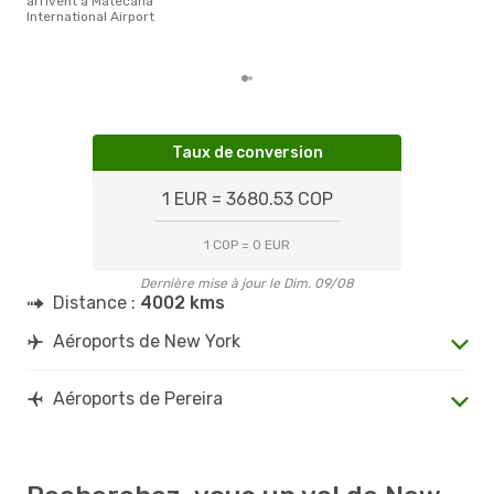
arrivent à Matecana
rése
International Airport
dest
dép
Taux de conversion
1 EUR = 3680.53 COP
1 COP = 0 EUR
Dernière mise à jour le Dim. 09/08
Distance :
4002 kms
Aéroports de New York
Aéroports de Pereira