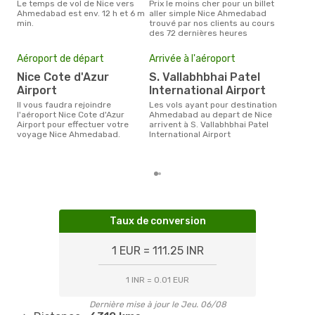
Le temps de vol de Nice vers
Prix le moins cher pour un billet
avril est la période la plus
Ahmedabad est env. 12 h et 6 m
aller simple Nice Ahmedabad
cha
min.
trouvé par nos clients au cours
Ahm
des 72 dernières heures
Mei
eff
Aéroport de départ
Arrivée à l'aéroport
rés
Nice Cote d'Azur
S. Vallabhbhai Patel
ju
Airport
International Airport
Selon les dernières données,
Il vous faudra rejoindre
Les vols ayant pour destination
juil
l'aéroport Nice Cote d'Azur
Ahmedabad au depart de Nice
usit
Airport pour effectuer votre
arrivent à S. Vallabhbhai Patel
rése
voyage Nice Ahmedabad.
International Airport
des
au d
Taux de conversion
1 EUR = 111.25 INR
1 INR = 0.01 EUR
Dernière mise à jour le Jeu. 06/08