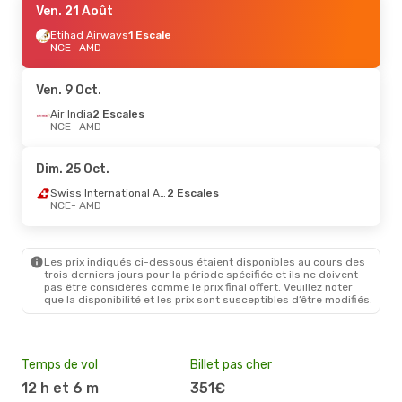
Ven. 21 Août
Etihad Airways
1 Escale
NCE
- AMD
Ven. 9 Oct.
Air India
2 Escales
NCE
- AMD
Dim. 25 Oct.
Swiss International Air Lines
2 Escales
NCE
- AMD
Les prix indiqués ci-dessous étaient disponibles au cours des
trois derniers jours pour la période spécifiée et ils ne doivent
pas être considérés comme le prix final offert. Veuillez noter
que la disponibilité et les prix sont susceptibles d’être modifiés.
Temps de vol
Billet pas cher
Hau
12 h et 6 m
351€
av