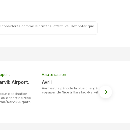
 considérés comme le prix final offert. Veuillez noter que
roport
Haute saison
Prix moyen 
avril
343 €
avril est la période la plus chargée pour
Le prix moyen d'un billet Nice Harstad-
voyager de Nice à Harstad-Narvik.
Narvik est d
étant sur la
 au depart de Nice
tad/Narvik Airport,