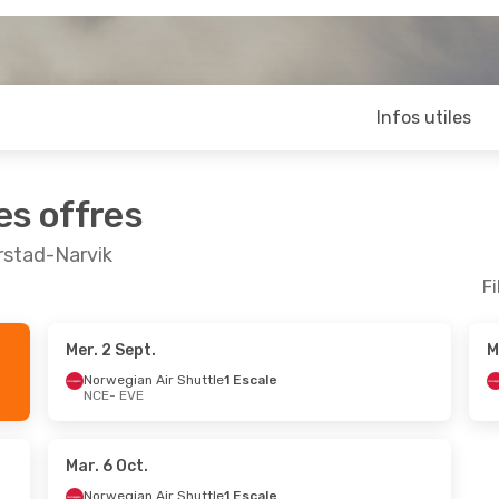
Infos utiles
es offres
arstad-Narvik
Fi
Mer. 2 Sept.
M
ept.
- Lun. 7 Sept.
Jeu. 8 Oct.
- Jeu. 1
Norwegian Air Shuttle
1 Escale
NCE
- EVE
an Air Shuttle
1 Escale
Norwegian Air Shutt
VE
NCE
- EVE
avian Airlines
Scandinavian Airline
les
EVE
- NCE
CE
Mar. 6 Oct.
Norwegian Air Shuttle
1 Escale