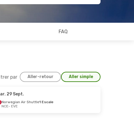
FAQ
ltrer par
Aller-retour
Aller simple
ar. 29 Sept.
5 Oct.
Norwegian Air Shuttle
1 Escale
NCE
- EVE
le
1 Escale
s
1 Escale