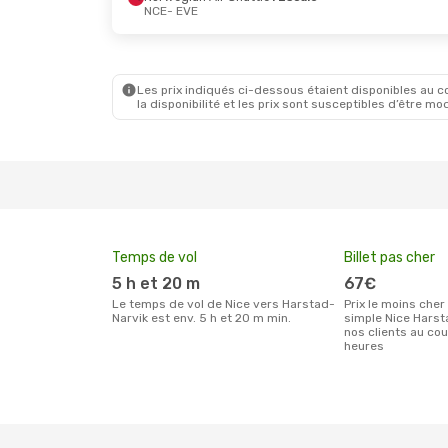
NCE
- EVE
Mer. 30 Sept.
- Jeu. 1 Oct.
Scandinavian Airlines
2 Escales
NCE
- EVE
Les prix indiqués ci-dessous étaient disponibles au cou
Scandinavian Airlines
1 Escale
la disponibilité et les prix sont susceptibles d’être mod
EVE
- NCE
Temps de vol
Billet pas cher
5 h et 20 m
67€
Le temps de vol de Nice vers Harstad-
Prix le moins cher pour un billet aller
Narvik est env. 5 h et 20 m min.
simple Nice Harst
nos clients au co
heures