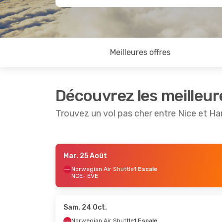
Meilleures offres
Découvrez les meilleur
Trouvez un vol pas cher entre Nice et H
Mar. 25 Août
Lun. 24 Août
- Sam. 29 Août
Mer. 2 S
Norwegian Air Shuttle
1 Escale
NCE
- EVE
Scandinavian Airlines
1 Escale
Norwegi
NCE
- EVE
NCE
- E
Scandinavian Airlines
1 Escale
Scandin
EVE
- NCE
2 Esca
EVE
- N
Sam. 24 Oct.
Norwegian Air Shuttle
1 Escale