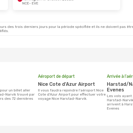
NCE
- EVE
rs des trois derniers jours pour la période spécifiée et ils ne doivent pas être
ifiés.
Aéroport de départ
Arrivée à l'aé
Nice Cote d'Azur Airport
Harstad/Narvik Airport,
Evenes
Il vous faudra rejoindre l'aéroport Nice
ad-Narvik trouvé par
Cote d'Azur Airport pour effectuer votre
Les vols ayant pour destination
urs des 72 dernières
voyage Nice Harstad-Narvik.
Harstad-Narvik
arrivent à Hars
Evenes