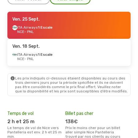
Jeu. 20 Août
Ven. 25 Sept.
- Jeu. 27 Août
ITA Airways
ITA Airways
1 Escale
1 Escale
NCE
NCE
- PNL
- PNL
ITA Airways
1 Escale
PNL
- NCE
Ven. 18 Sept.
ITA Airways
1 Escale
NCE
- PNL
Les prix indiqués ci-dessous étaient disponibles au cours des
trois derniers jours pour la période spécifiée et ils ne doivent
pas être considérés comme le prix final offert. Veuillez noter
que la disponibilité et les prix sont susceptibles d’être modifiés.
Temps de vol
Billet pas cher
Pri
2 h et 25 m
138€
4
Le temps de vol de Nice vers
Prix le moins cher pour un billet
Le prix moyen d'un billet Nice
Pantelleria est env. 2 h et 25 m
aller simple Nice Pantelleria
Pant
min.
trouvé par nos clients au cours
ce p