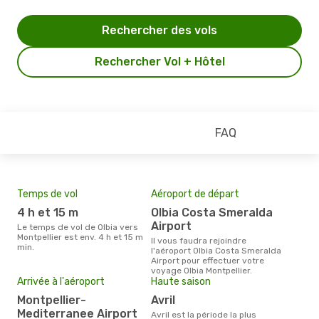
Rechercher des vols
Rechercher Vol + Hôtel
FAQ
Temps de vol
Aéroport de départ
Pri
4 h et 15 m
Olbia Costa Smeralda
3
Airport
Le temps de vol de Olbia vers
Le prix moyen d'un billet Olbia
Montpellier est env. 4 h et 15 m
Mont
Il vous faudra rejoindre
min.
ce p
l'aéroport Olbia Costa Smeralda
dern
Airport pour effectuer votre
voyage Olbia Montpellier.
Arrivée à l'aéroport
Haute saison
Montpellier-
avril
Mediterranee Airport
avril est la période la plus