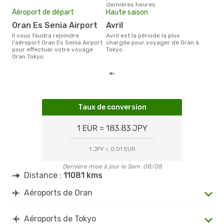
dernières heures
dern
Aéroport de départ
Haute saison
Oran Es Senia Airport
avril
Il vous faudra rejoindre
avril est la période la plus
l'aéroport Oran Es Senia Airport
chargée pour voyager de Oran à
pour effectuer votre voyage
Tokyo.
Oran Tokyo.
Taux de conversion
1 EUR = 183.83 JPY
1 JPY = 0.01 EUR
Dernière mise à jour le Sam. 08/08
Distance :
11081 kms
Aéroports de Oran
Aéroports de Tokyo