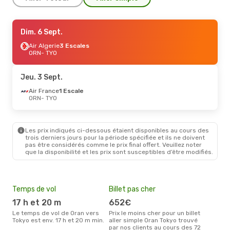
Mar. 8 Sept.
Dim. 6 Sept.
- Dim. 13 Sept.
Air France
Air Algerie
1 Escale
3 Escales
ORN
ORN
- TYO
- TYO
Air France
2 Escales
TYO
- ORN
Jeu. 3 Sept.
Air France
1 Escale
ORN
- TYO
Les prix indiqués ci-dessous étaient disponibles au cours des
trois derniers jours pour la période spécifiée et ils ne doivent
pas être considérés comme le prix final offert. Veuillez noter
que la disponibilité et les prix sont susceptibles d’être modifiés.
Temps de vol
Billet pas cher
Pri
17 h et 20 m
652€
13
Le temps de vol de Oran vers
Prix le moins cher pour un billet
Le prix moyen d'un billet Oran
Tokyo est env. 17 h et 20 m min.
aller simple Oran Tokyo trouvé
Toky
par nos clients au cours des 72
prix