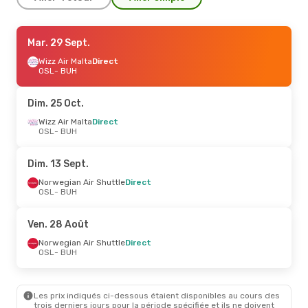
Ven. 28 Août
Mar. 29 Sept.
- Lun. 31 Août
Wizz Air
Wizz Air Malta
1 Escale
Direct
OSL
OSL
- BUH
- BUH
Norwegian Air Shuttle
Direct
BUH
- OSL
Dim. 25 Oct.
Wizz Air Malta
Direct
OSL
- BUH
Dim. 13 Sept.
Norwegian Air Shuttle
Direct
OSL
- BUH
Ven. 28 Août
Norwegian Air Shuttle
Direct
OSL
- BUH
Les prix indiqués ci-dessous étaient disponibles au cours des
trois derniers jours pour la période spécifiée et ils ne doivent