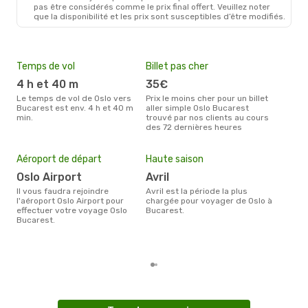
pas être considérés comme le prix final offert. Veuillez noter
que la disponibilité et les prix sont susceptibles d’être modifiés.
Temps de vol
Billet pas cher
Com
4 h et 40 m
35€
W
Le temps de vol de Oslo vers
Prix le moins cher pour un billet
Les compagnie(s) aérienne(s)
Bucarest est env. 4 h et 40 m
aller simple Oslo Bucarest
effe
min.
trouvé par nos clients au cours
entr
des 72 dernières heures
Mei
eff
Aéroport de départ
Haute saison
rés
Oslo Airport
avril
fé
Il vous faudra rejoindre
avril est la période la plus
Selon les dernières données,
l'aéroport Oslo Airport pour
chargée pour voyager de Oslo à
févr
effectuer votre voyage Oslo
Bucarest.
usit
Bucarest.
rése
dest
dép