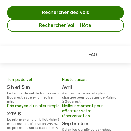
Rechercher des vols
Rechercher Vol + Hôtel
FAQ
Temps de vol
Haute saison
5 h et 5 m
avril
Le temps de vol de Malmö vers
avril est la période la plus
Bucarest est env. 5 h et 5 m
chargée pour voyager de Malmö
min.
à Bucarest.
Prix moyen d´un aller simple
Meilleur moment pour
effectuer votre
249 €
réservervation
Le prix moyen d'un billet Malmö
septembre
Bucarest est d´environ 249 €,
ce prix étant sur la base des 6
Selon les dernières données,