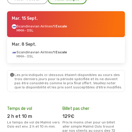
Ven. 4 Sept.
Mar. 15 Sept.
- Ven. 11 Sept.
Scandinavian Airlines
Scandinavian Airlines
1 Escale
1 Escale
MMA
- OSL
MMA
- OSL
Scandinavian Airlines
1 Escale
Mar. 8 Sept.
OSL
- MMA
Scandinavian Airlines
1 Escale
MMA
- OSL
Les prix indiqués ci-dessous étaient disponibles au cours des
trois derniers jours pour la période spécifiée et ils ne doivent
pas être considérés comme le prix final offert. Veuillez noter
que la disponibilité et les prix sont susceptibles d’être modifiés.
Temps de vol
Billet pas cher
Pri
2 h et 10 m
129€
2
Le temps de vol de Malmö vers
Prix le moins cher pour un billet
Le prix moyen d'un billet Malmö
Oslo est env. 2 h et 10 m min.
aller simple Malmö Oslo trouvé
Oslo
par nos clients au cours des 72
étan