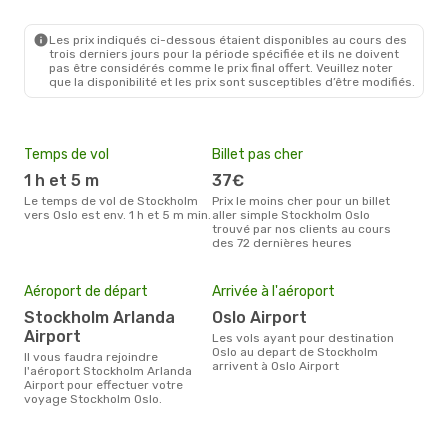
Norwegian Air Sweden
1 Escale
Les prix indiqués ci-dessous étaient disponibles au cours des
STO
- OSL
trois derniers jours pour la période spécifiée et ils ne doivent
Norwegian Air Sweden
Direct
pas être considérés comme le prix final offert. Veuillez noter
OSL
- STO
que la disponibilité et les prix sont susceptibles d’être modifiés.
Temps de vol
Billet pas cher
Hau
1 h et 5 m
37€
av
Le temps de vol de Stockholm
Prix le moins cher pour un billet
avril est la période la plus
vers Oslo est env. 1 h et 5 m min.
aller simple Stockholm Oslo
cha
trouvé par nos clients au cours
Stoc
des 72 dernières heures
Pri
Aéroport de départ
Arrivée à l'aéroport
67
Stockholm Arlanda
Oslo Airport
Le prix moyen d'un billet
Airport
Les vols ayant pour destination
Stoc
Oslo au depart de Stockholm
€, c
Il vous faudra rejoindre
arrivent à Oslo Airport
dern
l'aéroport Stockholm Arlanda
Airport pour effectuer votre
voyage Stockholm Oslo.