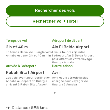
Rechercher des vols
Rechercher Vol + Hôtel
Temps de vol
Aéroport de départ
Pri
2 h et 40 m
Ain El Beida Airport
10
Le temps de vol de Ouargla vers
Il vous faudra rejoindre
Le prix moyen d'un billet Ouargla
Annaba est env. 2 h et 40 m min.
l'aéroport Ain El Beida Airport
Anna
pour effectuer votre voyage
prix
Ouargla Annaba.
dern
Arrivée à l'aéroport
Haute saison
Rabah Bitat Airport
avril
Les vols ayant pour destination
avril est la période la plus
Annaba au depart de Ouargla
chargée pour voyager de
arrivent à Rabah Bitat Airport
Ouargla à Annaba.
Distance :
595 kms