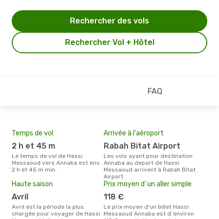
Rechercher des vols
Rechercher Vol + Hôtel
FAQ
Temps de vol
Arrivée à l'aéroport
Mei
eff
2 h et 45 m
Rabah Bitat Airport
rés
Le temps de vol de Hassi
Les vols ayant pour destination
fé
Messaoud vers Annaba est env.
Annaba au depart de Hassi
2 h et 45 m min.
Messaoud arrivent à Rabah Bitat
Selon les dernières données,
Airport
févr
Haute saison
Prix moyen d´un aller simple
usit
rése
avril
118 €
dest
avril est la période la plus
Le prix moyen d'un billet Hassi
dép
chargée pour voyager de Hassi
Messaoud Annaba est d´environ